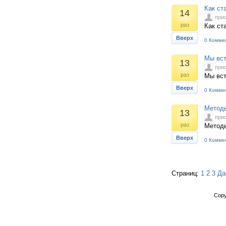
Как ст
14
при
раз
Как ст
Вверх
0 Комме
Мы вст
13
при
раз
Мы вст
Вверх
0 Комме
Методы
13
при
раз
Методы
Вверх
0 Комме
Страниц:
1
2
3
Да
Copy