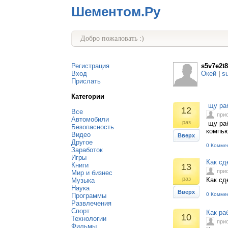
Шементом.Ру
Добро пожаловать :)
Регистрация
s5v7e2t
Вход
Окей
|
s
Прислать
Категории
щу раб
12
Все
при
Автомобили
раз
щу раб
Безопасность
компь
Видео
Вверх
Другое
0 Комме
Заработок
Игры
Как сд
Книги
13
при
Мир и бизнес
раз
Как сд
Музыка
Наука
Вверх
0 Комме
Программы
Развлечения
Спорт
Как ра
10
Технологии
при
Фильмы