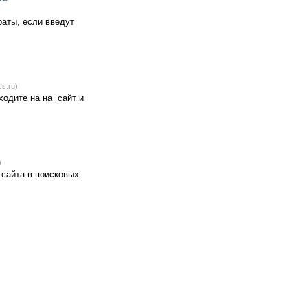
раты, если введут
cs.ru)
аходите на на сайт и
)
 сайта в поисковых