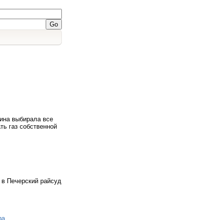
аина выбирала все
ать газ собственной
 в Печерский райсуд
ра