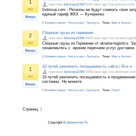
1
прислано
lukovaya2394
5543 days ago (via golosua.com)
раз
Golosua.com - Регионы не будут снижать свои зат
единый тариф ЖКХ — Кучеренко
Вверх
0 Комментарии
-
Читать все
-
Грохнуть
Тема:
Мир и бизнес
Сборные грузы из германии
2
прислано
lukovaya2394
5563 days ago (via ukraine-logisti
раз
Сборные грузы из Германии от ukraine-logistics. З
ознакомьтесь с ироким перечнем услуг доставки.
Вверх
0 Комментарии
-
Читать все
-
Грохнуть
Тема:
Мир и бизнес
10 путей увеличить посещаемость сайта | Все н
1
прислано
lukovaya2394
5588 days ago (via altomkatt.com
раз
10 путей увеличить посещаемость и продвижение
системах. Не можете
Вверх
0 Комментарии
-
Читать все
-
Грохнуть
Тема:
Спорт
Страниц:
1
Copyright ©
Шементом.Ру