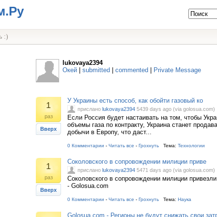
м.Ру
 :)
lukovaya2394
Окей
|
submitted
|
commented
|
Private Message
У Украины есть способ, как обойти газовый ко
1
прислано
lukovaya2394
5439 days ago (via golosua.com)
раз
Если Россия будет настаивать на том, чтобы Укр
объемы газа по контракту, Украина станет продав
Вверх
добычи в Европу, что даст...
0 Комментарии
-
Читать все
-
Грохнуть
Тема:
Технологии
Соколовского в сопровождении милиции приве
1
прислано
lukovaya2394
5471 days ago (via golosua.com)
раз
Соколовского в сопровождении милиции привезли
- Golosua.com
Вверх
0 Комментарии
-
Читать все
-
Грохнуть
Тема:
Наука
Golosua.com - Регионы не будут снижать свои зат