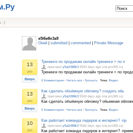
м.Ру
 :)
e5l6e8n3a9
Окей
|
submitted
|
commented
|
Private Message
Тренинги по продажам онлайн тренинги + по п
13
прислано
y5a2r8i9k3
5593 days ago (via pro365.ru)
раз
Тренинги по продажам онлайн тренинги + по про
Вверх
0 Комментарии
-
Читать все
-
Грохнуть
Тема:
Видео
Как сделать объёмную обложку? создать обь
13
прислано
y5a2r8i9k3
5560 days ago (via pro365.ru)
раз
Как сделать объёмную обложку? обьемная облож
Вверх
0 Комментарии
-
Читать все
-
Грохнуть
Тема:
Видео
Как работает команда лидеров в интернет? -пр
10
прислано
y5a2r8i9k3
5560 days ago (via pro365.ru)
раз
Как работает команда лидеров в интернет? -прим