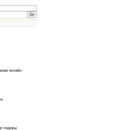
дажам онлайн
ка
ер лидеры