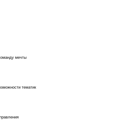
команду мечты
озможности тематик
управления