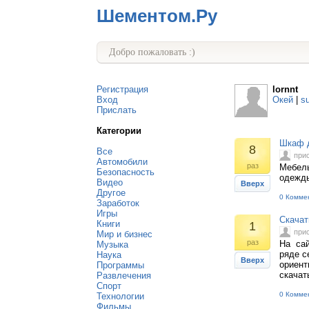
Шементом.Ру
Добро пожаловать :)
Регистрация
lornnt
Вход
Окей
|
s
Прислать
Категории
Шкаф 
8
Все
при
Автомобили
раз
Мебель
Безопасность
одежд
Видео
Вверх
Другое
0 Комме
Заработок
Игры
Скачат
Книги
1
при
Мир и бизнес
раз
На сай
Музыка
ряде с
Наука
Вверх
ориент
Программы
скачат
Развлечения
Спорт
0 Комме
Технологии
Фильмы