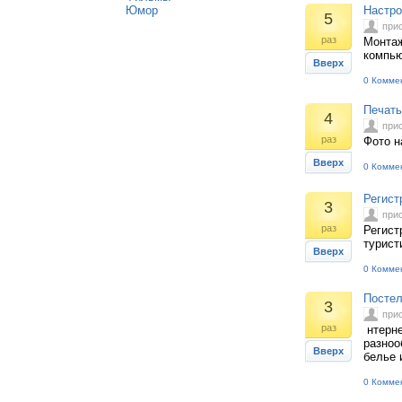
Юмор
Настро
5
при
раз
Монтаж
компью
Вверх
0 Комме
Печать
4
при
раз
Фото н
Вверх
0 Комме
Регист
3
при
раз
Регист
турист
Вверх
0 Комме
Постел
3
при
раз
нтерне
разноо
Вверх
белье 
0 Комме