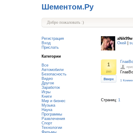
Шементом.Ру
Добро пожаловать :)
Регистрация
aNik99w
Вход
Окей
|
s
Прислать
Категории
ГлавВо
1
Все
при
Автомобили
раз
ГлавВо
Безопасность
Видео
Вверх
1 Комме
Другое
Заработок
Игры
Книги
Страниц:
1
Мир и бизнес
Музыка
Наука
Программы
Развлечения
Спорт
Технологии
Фильмы