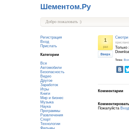
Шементом.Ру
Добро пожаловать :)
Регистрация
Смотри 
1
Вход
прислан
Прислать
раз
Только 
Downloa
Категории
Вверх
Тема:
Все
Все
Автомобили
Безопасность
Видео
Другое
Заработок
Игры
Комментарии
Книги
Мир и бизнес
Музыка
Комментироват
Наука
Пожалуйста
Вхо
Программы
Развлечения
Спорт
Технологии
Фильмы