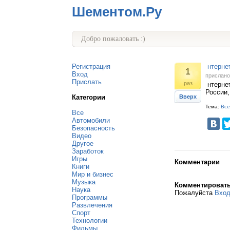
Шементом.Ру
Добро пожаловать :)
Регистрация
нтернет
1
Вход
прислан
Прислать
раз
нтернет
России,
Категории
Вверх
Тема:
Все
Все
Автомобили
Безопасность
Видео
Другое
Заработок
Игры
Комментарии
Книги
Мир и бизнес
Музыка
Комментироват
Наука
Пожалуйста
Вхо
Программы
Развлечения
Спорт
Технологии
Фильмы