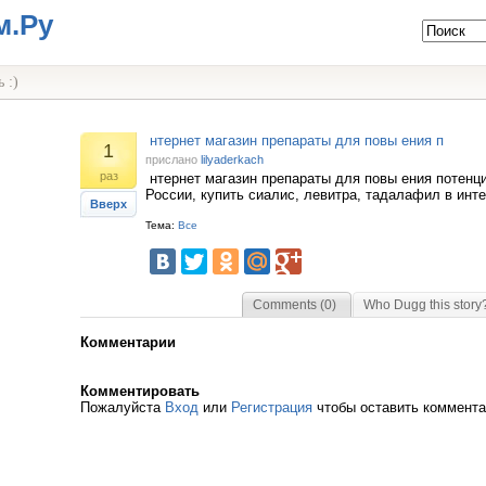
м.Ру
 :)
нтернет магазин препараты для повы ения п
1
прислано
lilyaderkach
раз
нтернет магазин препараты для повы ения потенци
России, купить сиалис, левитра, тадалафил в инт
Вверх
Тема:
Все
Comments (0)
Who Dugg this story
Комментарии
Комментировать
Пожалуйста
Вход
или
Регистрация
чтобы оставить коммент