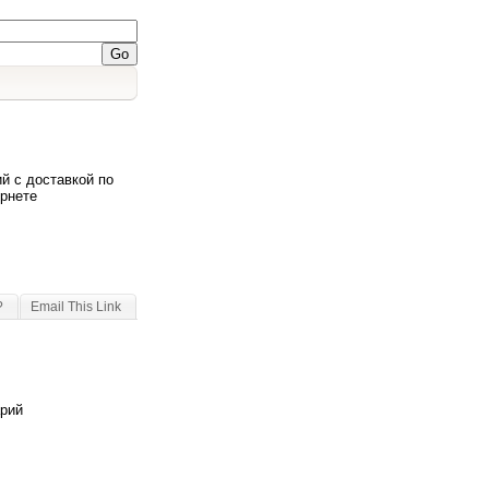
й с доставкой по
ернете
?
Email This Link
арий