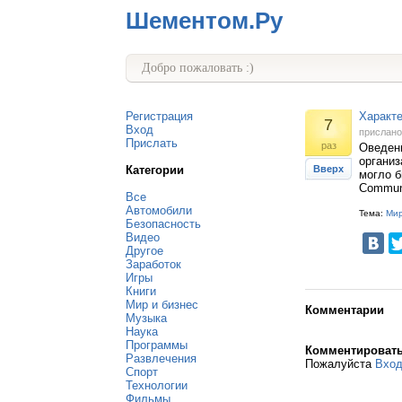
Шементом.Ру
Добро пожаловать :)
Регистрация
Характ
7
Вход
прислан
Прислать
раз
Оведени
организ
Категории
Вверх
могло б
Commun
Все
Автомобили
Тема:
Мир
Безопасность
Видео
Другое
Заработок
Игры
Книги
Мир и бизнес
Комментарии
Музыка
Наука
Программы
Комментироват
Развлечения
Пожалуйста
Вхо
Спорт
Технологии
Фильмы