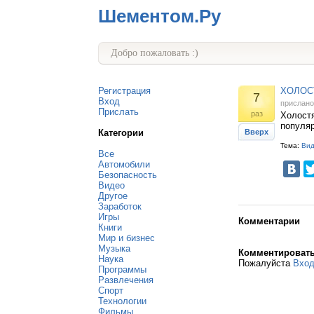
Шементом.Ру
Добро пожаловать :)
Регистрация
ХОЛОС
7
Вход
прислан
Прислать
раз
Холостя
популяр
Категории
Вверх
Тема:
Ви
Все
Автомобили
Безопасность
Видео
Другое
Заработок
Игры
Комментарии
Книги
Мир и бизнес
Музыка
Комментироват
Наука
Пожалуйста
Вхо
Программы
Развлечения
Спорт
Технологии
Фильмы