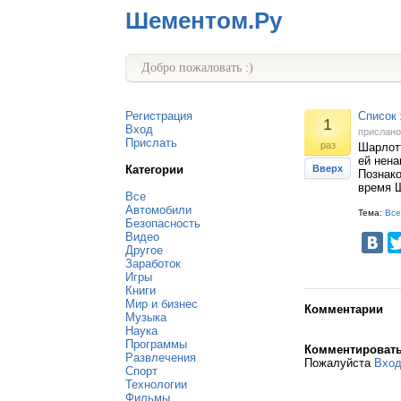
Шементом.Ру
Добро пожаловать :)
Регистрация
Список 
1
Вход
прислан
Прислать
раз
Шарлотт
ей нена
Категории
Вверх
Познако
время Ш
Все
Автомобили
Тема:
Все
Безопасность
Видео
Другое
Заработок
Игры
Книги
Мир и бизнес
Комментарии
Музыка
Наука
Программы
Комментироват
Развлечения
Пожалуйста
Вхо
Спорт
Технологии
Фильмы