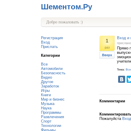
Шементом.Ру
Добро пожаловать :)
Регистрация
Вход и 
1
Вход
прислан
Прислать
раз
Прямо п
выпускн
Категории
Вверх
эмоцион
учителю
Все
Автомобили
Тема:
Все
Безопасность
Видео
Другое
Заработок
Игры
Книги
Мир и бизнес
Комментарии
Музыка
Наука
Программы
Комментироват
Развлечения
Пожалуйста
Вхо
Спорт
Технологии
Фильмы