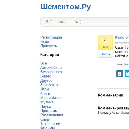
Шементом.Ру
Добро пожаловать :)
Регистрация
Каталог
4
Вход
прислан
Прислать
раз
Сайт Ty
может п
Категории
Вверх
найти л
Все
Тема:
Тех
Автомобили
Безопасность
Видео
Другое
Заработок
Игры
Книги
Комментарии
Мир и бизнес
Музыка
Наука
Комментироват
Программы
Пожалуйста
Вхо
Развлечения
Спорт
Технологии
Фильмы