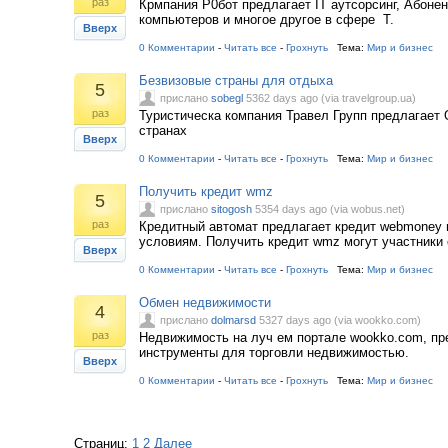
раз
Крмпания Р0бот предлагает IT аутсорсинг, Абоне
компьютеров и многое другое в сфере Т.
Вверх
0 Комментарии
-
Читать все
-
Грохнуть
Тема:
Мир и бизнес
Безвизовые страны для отдыха
5
прислано
sobegl
5362 days ago (via travelgroup.ua)
раз
Туристическа компания Травел Групп предлагает
странах
Вверх
0 Комментарии
-
Читать все
-
Грохнуть
Тема:
Мир и бизнес
Получить кредит wmz
5
прислано
sitogosh
5354 days ago (via wobus.net)
раз
Кредитный автомат предлагает кредит webmoney 
условиям. Получить кредит wmz могут участники
Вверх
0 Комментарии
-
Читать все
-
Грохнуть
Тема:
Мир и бизнес
Обмен недвижимости
4
прислано
dolmarsd
5327 days ago (via wookko.com)
раз
Недвижимость на луч ем портале wookko.com, п
инструменты для торговли недвижимостью.
Вверх
0 Комментарии
-
Читать все
-
Грохнуть
Тема:
Мир и бизнес
Страниц:
1
2
Далее