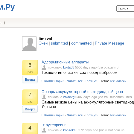
м.Ру
 :)
timzval
Окей
|
submitted
|
commented
|
Private Message
Адсорбционные аппараты
6
прислано
Lolita35
5560 days ago (via ogazah.ru)
раз
Технология очистки газа перед выбросом
Вверх
0 Комментарии
-
Читать все
-
Грохнуть
Тема:
Технологии
Фонарь аккумуляторный светодиодный цена
7
прислано
voldevg
5407 days ago (via xn--80aqndmu.net)
раз
Самые низкие цены на аккомуляторные светодио
Украине.
Вверх
0 Комментарии
-
Читать все
-
Грохнуть
Тема:
Технологии
т аутсорсинг
4
прислано
konsoks
5372 days ago (via r0bot.com.ua)