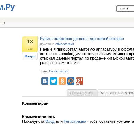
м.Ру
 :)
Купить смартфон де ево с доставкой интерне
13
прислано
mikheverskil
раз
Рань е я приобретал бытовую аппаратуру в оффла
хотя поиск необходимого товара занимал много вр
Вверх
отыскал данный портал по продаже китайской быто
расценки заметно мен
Тема:
Развлечения
Comments (0)
Who Dugg this story
Комментарии
Комментировать
Пожалуйста
Вход
или
Регистрация
чтобы оставить коммент