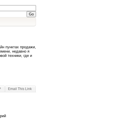
йн пунктах продажи,
емени, недавно я
вой техники, где и
?
Email This Link
арий