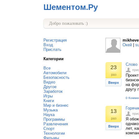
Шементом.Ру
Добро пожаловать :)
Регистрация
mikhever
Вход
Окей
|
s
Прислать
Категории
Слово 
23
Все
при
Автомобили
раз
Проект
Безопасность
бизнсе
Видео
Вверх
на фор
Другое
другу 
Заработок
Игры
0 Комме
Книги
Мир и бизнес
Горячи
Музыка
13
при
Наука
раз
Я обож
Программы
однако
Развлечения
Вверх
лет, к
Спорт
компан
Технологии
Фильмы