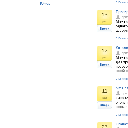
0 Комме
Юмор
Приобр
13
при
раз
Мне ка
однако
Вверх
ассорт
0 Комме
Катало
12
при
раз
Мне ка
для тр
Вверх
посове
необхо
0 Комме
Sms с
11
при
раз
Сейчас
очень 
Вверх
портал
0 Комме
Скачат
23