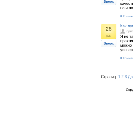
Вверх
качест
но и п
0 Комме
Как лу
28
при
раз
Я не т
практи
Вверх
можно 
усовер
0 Комме
Страниц:
1
2
3
Да
Copy