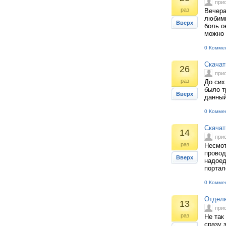
при
раз
Вечера
любимы
Вверх
боль о
можно 
0 Комме
Скачат
26
при
раз
До сих
было т
Вверх
данный
0 Комме
Скачат
14
при
раз
Несмот
провод
Вверх
надоед
портал
0 Комме
Отделк
13
при
раз
Не так
сразу 