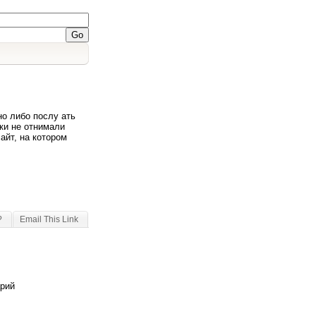
но либо послу ать
ки не отнимали
айт, на котором
?
Email This Link
арий