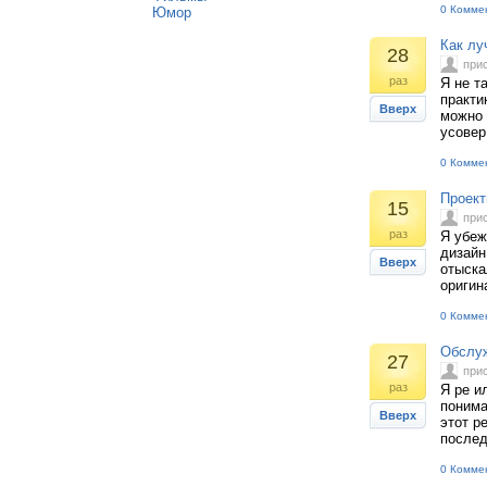
0 Комме
Юмор
Как лу
28
при
раз
Я не т
практи
Вверх
можно 
усовер
0 Комме
Проект
15
при
раз
Я убеж
дизайн
Вверх
отыска
оригин
0 Комме
Обслуж
27
при
раз
Я ре и
понима
Вверх
этот р
послед
0 Комме