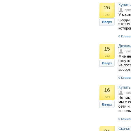
Купить
26
при
раз
У меня
предст
Вверх
этот и
которо
0 Комме
Дизель
15
при
раз
Мне не
отсутс
Вверх
не пос
ассорт
0 Комме
Купить
16
при
раз
Не так
мы с с
Вверх
сети и
исполь
0 Комме
Скачат