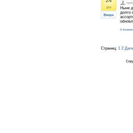
24
при
раз
Ныне д
долго 
Вверх
ассорт
обновл
0 Комме
Страниц:
1
2
Дал
Copy