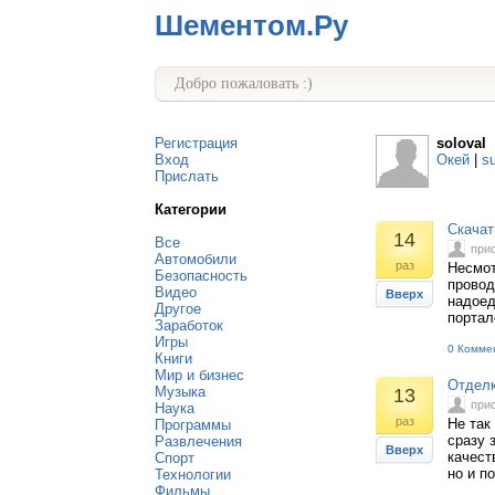
Шементом.Ру
Добро пожаловать :)
Регистрация
soloval
Вход
Окей
|
s
Прислать
Категории
Скачат
14
Все
при
Автомобили
раз
Несмот
Безопасность
провод
Видео
Вверх
надоед
Другое
портал
Заработок
Игры
0 Комме
Книги
Мир и бизнес
Отделк
Музыка
13
при
Наука
раз
Не так
Программы
сразу 
Развлечения
Вверх
качест
Спорт
но и п
Технологии
Фильмы