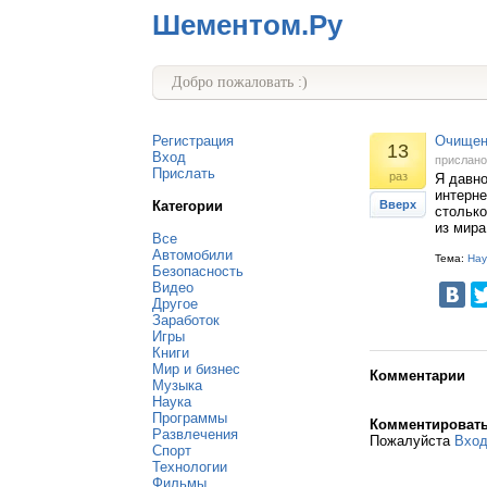
Шементом.Ру
Добро пожаловать :)
Регистрация
Очищен
13
Вход
прислан
Прислать
раз
Я давно
интерне
Категории
Вверх
столько
из мира
Все
Автомобили
Тема:
Нау
Безопасность
Видео
Другое
Заработок
Игры
Книги
Мир и бизнес
Комментарии
Музыка
Наука
Программы
Комментироват
Развлечения
Пожалуйста
Вхо
Спорт
Технологии
Фильмы