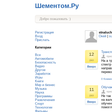
Шементом.Ру
Добро пожаловать :)
Регистрация
stnaluc
Вход
Окей
|
s
Прислать
Категории
Трансп
12
Все
при
Автомобили
раз
На а т
Безопасность
спектр
Видео
Вверх
направ
Другое
перево
Заработок
Игры
0 Комме
Книги
Мир и бизнес
Обучаю
Музыка
11
при
Наука
раз
Не так
Программы
на вал
Развлечения
Вверх
обучен
Спорт
помогл
Технологии
Фильмы