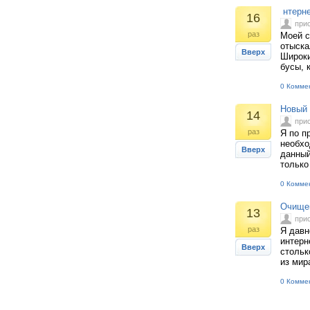
нтерне
16
при
раз
Моей с
отыска
Вверх
Широки
бусы, 
0 Комме
Новый 
14
при
раз
Я по п
необхо
Вверх
данный
только
0 Комме
Очищен
13
при
раз
Я давн
интерн
Вверх
стольк
из мира
0 Комме