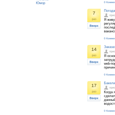
0 Комме
Юмор
Погода
7
при
раз
Я живу
регуля
Вверх
послед
ваканс
0 Комме
Заказа
14
при
раз
Я осно
затруд
Вверх
web-по
причин
0 Комме
Бакели
17
при
раз
Когда 
сделат
Вверх
данный
водост
0 Комме