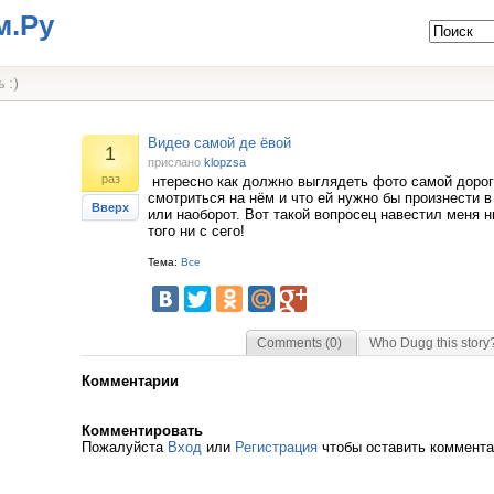
м.Ру
 :)
Видео самой де ёвой
1
прислано
klopzsa
раз
нтересно как должно выглядеть фото самой дорог
смотриться на нём и что ей нужно бы произнести 
Вверх
или наоборот. Вот такой вопросец навестил меня н
того ни с сего!
Тема:
Все
Comments (0)
Who Dugg this story
Комментарии
Комментировать
Пожалуйста
Вход
или
Регистрация
чтобы оставить коммент