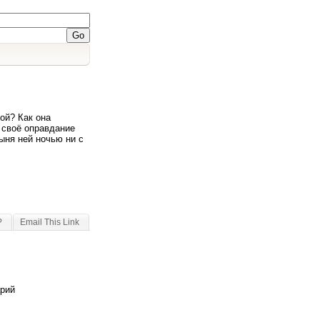
ой? Как она
в своё оправдание
ыня ней ночью ни с
?
Email This Link
арий