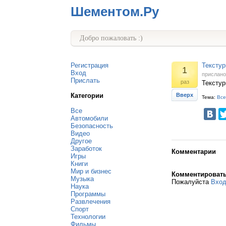
Шементом.Ру
Добро пожаловать :)
Регистрация
Текстур
1
Вход
прислан
Прислать
раз
Текстур
Категории
Вверх
Тема:
Все
Все
Автомобили
Безопасность
Видео
Другое
Заработок
Комментарии
Игры
Книги
Мир и бизнес
Комментироват
Музыка
Пожалуйста
Вхо
Наука
Программы
Развлечения
Спорт
Технологии
Фильмы