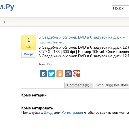
м.Ру
 :)
6 Свадебных обложек DVD и 6 задувок на диск »
1
прислано
fveffect
раз
6 Свадебных обложек DVD и 6 задувок на диск 12 
3279 Х 2183 | 300 dpi | Размер 105 мб. Слои отключ
Вверх
6 Свадебных обложек DVD и 6 задувок на диск 12 
Тема:
Все
Comments (0)
Who Dugg this story
Комментарии
Комментировать
Пожалуйста
Вход
или
Регистрация
чтобы оставить коммент