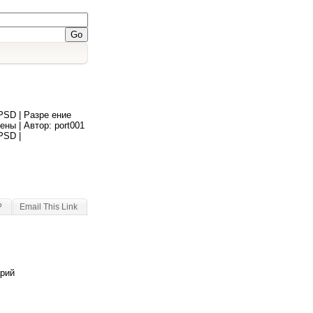
PSD | Разре ение
ены | Автор: port001
PSD |
?
Email This Link
арий