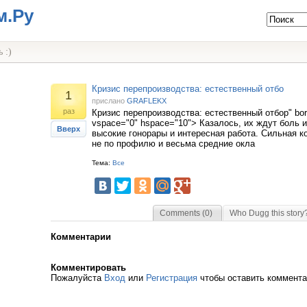
м.Ру
 :)
Кризис перепроизводства: естественный отбо
1
прислано
GRAFLEKX
раз
Кризис перепроизводства: естественный отбор" borde
vspace="0" hspace="10"> Казалось, их ждут боль 
Вверх
высокие гонорары и интересная работа. Сильная к
не по профилю и весьма средние окла
Тема:
Все
Comments (0)
Who Dugg this story
Комментарии
Комментировать
Пожалуйста
Вход
или
Регистрация
чтобы оставить коммент