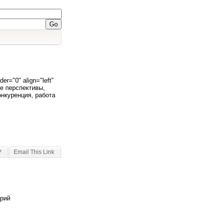
r="0" align="left"
ие перспективы,
онкуренция, работа
?
Email This Link
арий