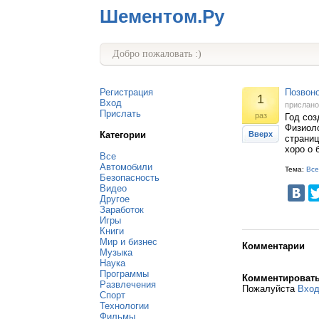
Шементом.Ру
Добро пожаловать :)
Регистрация
Позвоно
1
Вход
прислан
Прислать
раз
Год соз
Физиоло
Категории
Вверх
страниц
хоро о 
Все
Автомобили
Тема:
Все
Безопасность
Видео
Другое
Заработок
Игры
Книги
Мир и бизнес
Комментарии
Музыка
Наука
Программы
Комментироват
Развлечения
Пожалуйста
Вхо
Спорт
Технологии
Фильмы