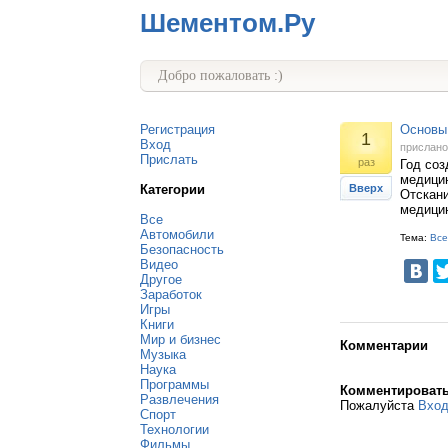
Шементом.Ру
Добро пожаловать :)
Регистрация
Основы 
1
Вход
прислан
Прислать
раз
Год соз
медицин
Категории
Вверх
Отскани
медицин
Все
Автомобили
Тема:
Все
Безопасность
Видео
Другое
Заработок
Игры
Книги
Мир и бизнес
Комментарии
Музыка
Наука
Программы
Комментироват
Развлечения
Пожалуйста
Вхо
Спорт
Технологии
Фильмы