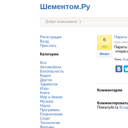
Шементом.Ру
Добро пожаловать :)
Регистрация
Пираты 
6
Вход
прислан
Прислать
раз
Пираты 
нтерес
Категории
Вверх
Тема:
Ви
Все
Автомобили
Безопасность
Видео
Другое
Заработок
Игры
Комментарии
Книги
Мир и бизнес
Музыка
Комментироват
Наука
Пожалуйста
Вхо
Программы
Развлечения
Спорт
Технологии
Фильмы