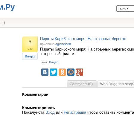
м.Ру
 :)
Пираты Карибского моря: На странных берегах
6
прислано
agizhela88
раз
Пираты Карибского моря: На странных берегах смо
нтересный фильм.
Вверх
Тема:
Видео
Comments (0)
Who Dugg this story
Комментарии
Комментировать
Пожалуйста
Вход
или
Регистрация
чтобы оставить коммент