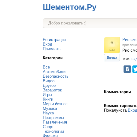
Шементом.Ру
Добро пожаловать :)
Регистрация
Рио смо
6
Вход
прислан
Прислать
раз
Рио см
Категории
Вверх
Тема:
Ви
Все
Автомобили
Безопасность
Видео
Другое
Заработок
Комментарии
Игры
Книги
Мир и бизнес
Комментироват
Музыка
Пожалуйста
Вхо
Наука
Программы
Развлечения
Спорт
Технологии
Фильмы