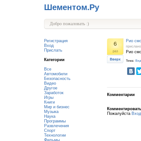
Шементом.Ру
Добро пожаловать :)
Регистрация
Рио смо
6
Вход
прислан
Прислать
раз
Рио см
Категории
Вверх
Тема:
Ви
Все
Автомобили
Безопасность
Видео
Другое
Заработок
Комментарии
Игры
Книги
Мир и бизнес
Комментироват
Музыка
Пожалуйста
Вхо
Наука
Программы
Развлечения
Спорт
Технологии
Фильмы