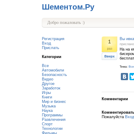
Шементом.Ру
Добро пожаловать :)
Регистрация
Вы ивка
1
Вход
прислан
Прислать
раз
На на е
бисером
Категории
Вверх
беспла
Все
Тема:
Все
Автомобили
Безопасность
Видео
Другое
Заработок
Игры
Книги
Комментарии
Мир и бизнес
Музыка
Наука
Комментироват
Программы
Пожалуйста
Вхо
Развлечения
Спорт
Технологии
Фильмы