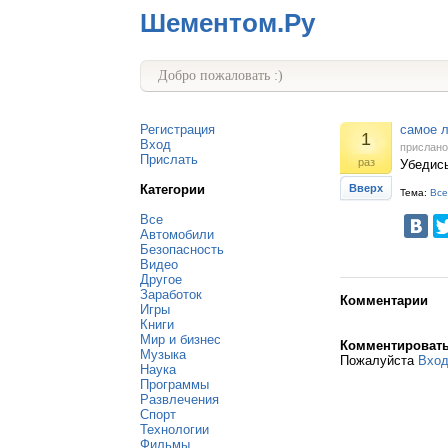
Шементом.Ру
Добро пожаловать :)
Регистрация
самое л
1
Вход
прислан
Прислать
раз
Убедись
Категории
Вверх
Тема:
Все
Все
Автомобили
Безопасность
Видео
Другое
Заработок
Комментарии
Игры
Книги
Мир и бизнес
Комментироват
Музыка
Пожалуйста
Вхо
Наука
Программы
Развлечения
Спорт
Технологии
Фильмы