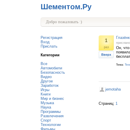
Шементом.Ру
Добро пожаловать :)
Регистрация
Глазёнк
1
Вход
прислан
Прислать
раз
Он, что
появила
Категории
Вверх
бесплат
Все
Тема:
Тех
Автомобили
Безопасность
Видео
Другое
Заработок
jemotaha
Игры
Книги
Мир и бизнес
Музыка
Страниц:
1
Наука
Программы
Развлечения
Спорт
Технологии
Фильмы