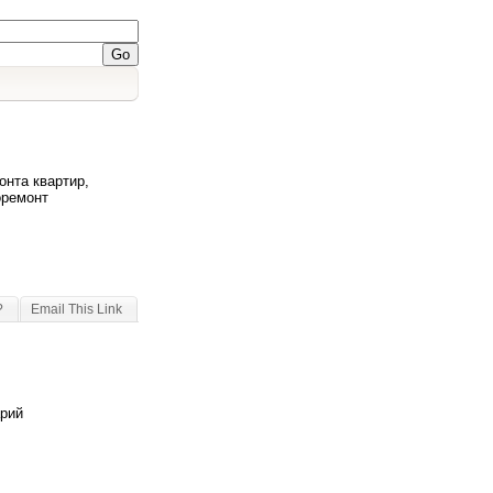
онта квартир,
оремонт
?
Email This Link
арий