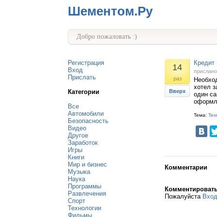
Шементом.Ру
Добро пожаловать :)
Регистрация
Кредит 
14
Вход
прислан
Прислать
раз
Необход
хотел з
Категории
Вверх
один са
оформл
Все
Автомобили
Тема:
Тех
Безопасность
Видео
Другое
Заработок
Игры
Книги
Мир и бизнес
Комментарии
Музыка
Наука
Программы
Комментироват
Развлечения
Пожалуйста
Вхо
Спорт
Технологии
Фильмы