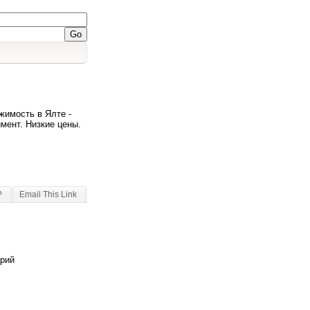
жимость в Ялте -
мент. Низкие цены.
?
Email This Link
арий