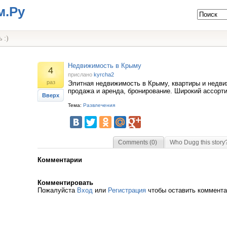
м.Ру
 :)
Недвижимость в Крыму
4
прислано
kyrcha2
раз
Элитная недвижимость в Крыму, квартиры и недви
продажа и аренда, бронирование. Широкий ассорти
Вверх
Тема:
Развлечения
Comments (0)
Who Dugg this story
Комментарии
Комментировать
Пожалуйста
Вход
или
Регистрация
чтобы оставить коммент