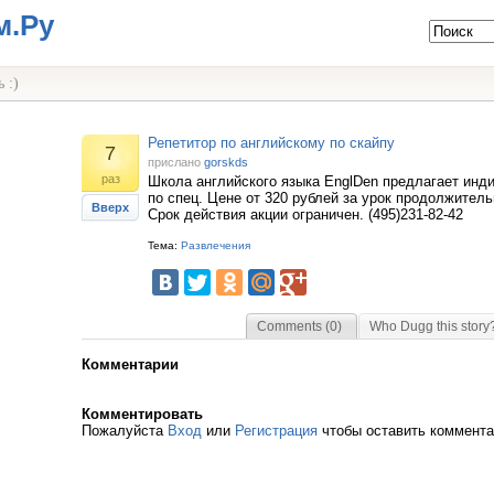
м.Ру
 :)
Репетитор по английскому по скайпу
7
прислано
gorskds
раз
Школа английского языка EnglDen предлагает инд
по спец. Цене от 320 рублей за урок продолжитель
Вверх
Срок действия акции ограничен. (495)231-82-42
Тема:
Развлечения
Comments (0)
Who Dugg this story
Комментарии
Комментировать
Пожалуйста
Вход
или
Регистрация
чтобы оставить коммент