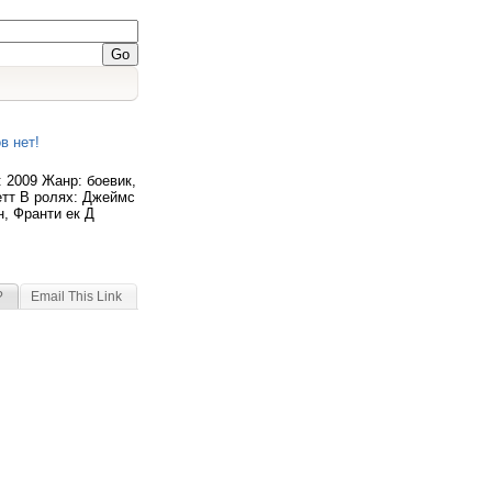
в нет!
 2009 Жанр: боевик,
етт В ролях: Джеймс
, Франти ек Д
?
Email This Link