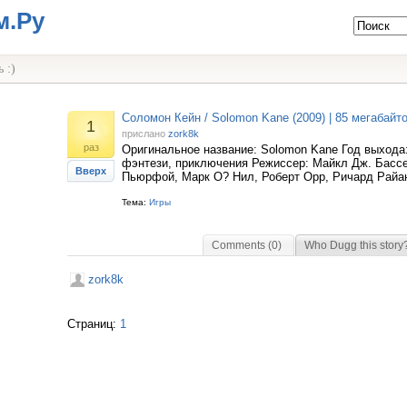
м.Ру
 :)
Соломон Кейн / Solomon Kane (2009) | 85 мегабайто
1
прислано
zork8k
раз
Оригинальное название: Solomon Kane Год выхода:
фэнтези, приключения Режиссер: Майкл Дж. Басс
Вверх
Пьюрфой, Марк О? Нил, Роберт Орр, Ричард Райан
Тема:
Игры
Comments (0)
Who Dugg this story
zork8k
Страниц:
1