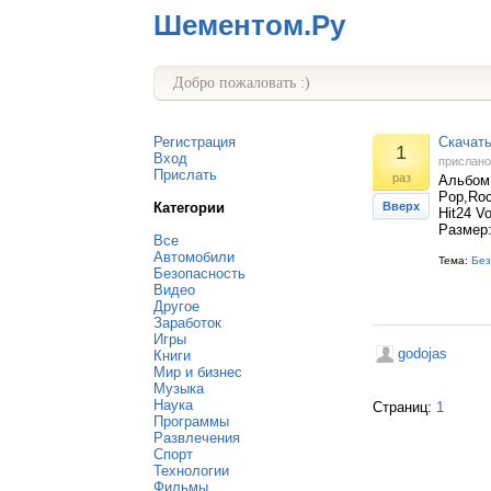
Шементом.Ру
Добро пожаловать :)
Регистрация
Скачать
1
Вход
прислан
Прислать
раз
Альбом:
Pop,Roc
Категории
Вверх
Hit24 V
Размер:
Все
Автомобили
Тема:
Без
Безопасность
Видео
Другое
Заработок
Игры
godojas
Книги
Мир и бизнес
Музыка
Наука
Страниц:
1
Программы
Развлечения
Спорт
Технологии
Фильмы