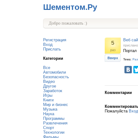
Шементом.Ру
Добро пожаловать :)
Регистрация
Веб сай
5
Вход
прислан
Прислать
раз
Портал 
Категории
Вверх
Тема:
Раз
Все
Автомобили
Безопасность
Видео
Другое
Заработок
Комментарии
Игры
Книги
Мир и бизнес
Комментироват
Музыка
Пожалуйста
Вхо
Наука
Программы
Развлечения
Спорт
Технологии
Фильмы