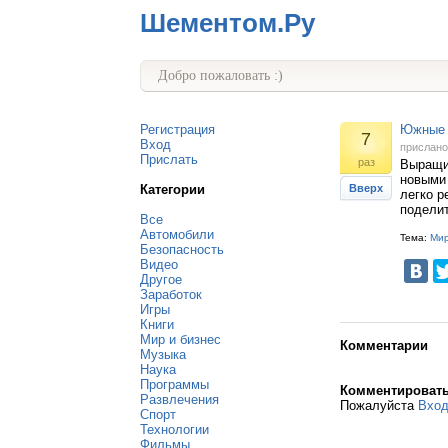
Шементом.Ру
Добро пожаловать :)
Регистрация
Южные п
7
Вход
прислан
Прислать
раз
Выращив
новыми 
Категории
Вверх
легко р
подели
Все
Автомобили
Тема:
Мир
Безопасность
Видео
Другое
Заработок
Игры
Книги
Мир и бизнес
Комментарии
Музыка
Наука
Программы
Комментироват
Развлечения
Пожалуйста
Вхо
Спорт
Технологии
Фильмы