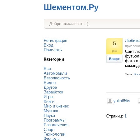
Шементом.Ру
Добро пожаловать :)
Регистрация
Любите
5
Вход
прислан
Прислать
раз
Сайт лю
футболь
Категории
Вверх
фото от
команды
Все
Автомобили
Тема:
Раз
Безопасность
Видео
Другое
Заработок
Игры
yulia65lis
Книги
Мир и бизнес
Музыка
Наука
Страниц:
1
Программы
Развлечения
Спорт
Технологии
Фильмы