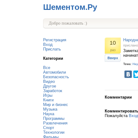
Шементом.Ру
Добро пожаловать :)
Регистрация
Народно
10
Вход
прислан
Прислать
раз
Заметка
начинат
Категории
Вверх
Тема:
Нау
Все
Автомобили
Безопасность
Видео
Другое
Заработок
Игры
Комментарии
Книги
Мир и бизнес
Музыка
Комментироват
Наука
Пожалуйста
Вхо
Программы
Развлечения
Спорт
Технологии
Фильмы