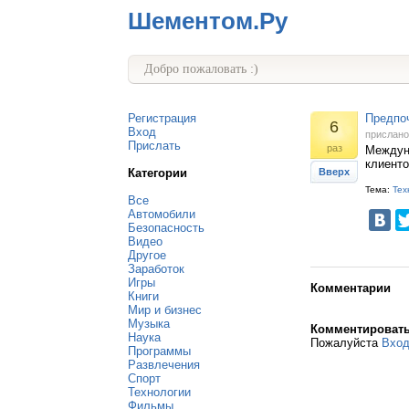
Шементом.Ру
Добро пожаловать :)
Регистрация
Предпо
6
Вход
прислан
Прислать
раз
Междун
клиенто
Категории
Вверх
Тема:
Тех
Все
Автомобили
Безопасность
Видео
Другое
Заработок
Игры
Комментарии
Книги
Мир и бизнес
Музыка
Комментироват
Наука
Пожалуйста
Вхо
Программы
Развлечения
Спорт
Технологии
Фильмы