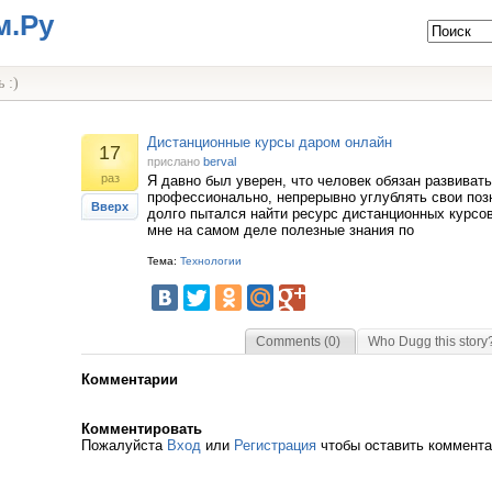
м.Ру
 :)
Дистанционные курсы даром онлайн
17
прислано
berval
раз
Я давно был уверен, что человек обязан развиват
профессионально, непрерывно углублять свои позна
Вверх
долго пытался найти ресурс дистанционных курсов
мне на самом деле полезные знания по
Тема:
Технологии
Comments (0)
Who Dugg this story
Комментарии
Комментировать
Пожалуйста
Вход
или
Регистрация
чтобы оставить коммент