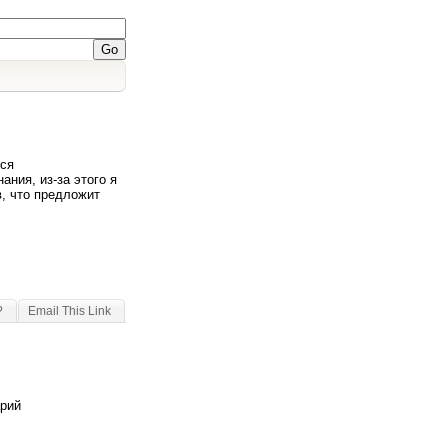
ься
ния, из-за этого я
, что предложит
?
Email This Link
арий