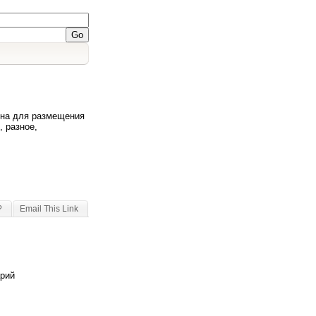
ена для размещения
, разное,
?
Email This Link
арий