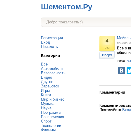
Шементом.Ру
Добро пожаловать :)
Регистрация
Мобильн
4
Вход
прислан
Прислать
раз
Все о в
общени
Категории
Вверх
Тема:
Раз
Все
Автомобили
Безопасность
Видео
Другое
Заработок
Игры
Комментарии
Книги
Мир и бизнес
Музыка
Комментироват
Наука
Пожалуйста
Вхо
Программы
Развлечения
Спорт
Технологии
Фильмы