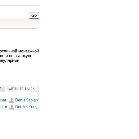
 отличной монтажной
во и не высокую
популярный
?
Email This Link
gnat
DenisKaplan
azur
DanilovYuriy