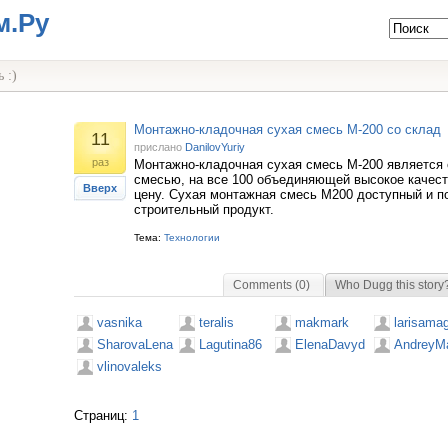
м.Ру
 :)
Монтажно-кладочная сухая смесь М-200 со склад
11
прислано
DanilovYuriy
раз
Монтажно-кладочная сухая смесь М-200 является
смесью, на все 100 объединяющей высокое качест
Вверх
цену. Сухая монтажная смесь М200 доступный и 
строительный продукт.
Тема:
Технологии
Comments (0)
Who Dugg this story
vasnika
teralis
makmark
larisama
SharovaLena
Lagutina86
ElenaDavyd
AndreyM
vlinovaleks
Страниц:
1