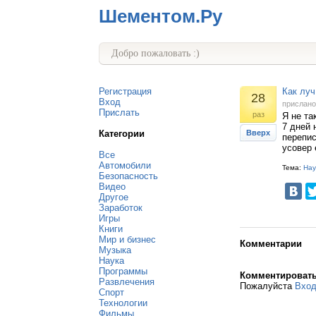
Шементом.Ру
Добро пожаловать :)
Регистрация
Как луч
28
Вход
прислан
Прислать
раз
Я не та
7 дней 
Категории
Вверх
перепис
усовер 
Все
Автомобили
Тема:
Нау
Безопасность
Видео
Другое
Заработок
Игры
Книги
Мир и бизнес
Комментарии
Музыка
Наука
Программы
Комментироват
Развлечения
Пожалуйста
Вхо
Спорт
Технологии
Фильмы