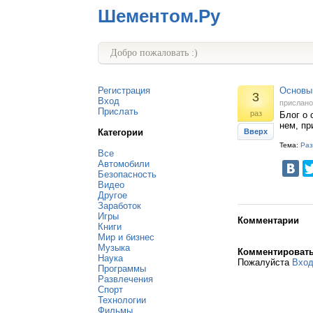
Шементом.Ру
Добро пожаловать :)
Регистрация
Основы
3
Вход
прислан
Прислать
раз
Блог о 
нем, пр
Категории
Вверх
Тема:
Раз
Все
Автомобили
Безопасность
Видео
Другое
Заработок
Игры
Комментарии
Книги
Мир и бизнес
Музыка
Комментироват
Наука
Пожалуйста
Вхо
Программы
Развлечения
Спорт
Технологии
Фильмы